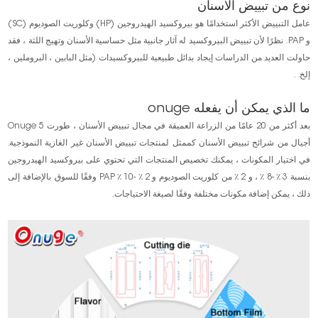
نوع من تبييض الأسنان
عامل التبييض الأكثر استخدامًا هو بيروكسيد الهيدروجين (HP) وكلوريت الصوديوم (SC)
و PAP. نظرًا لأن تبييض البيروكسيد له آثار جانبية مثل حساسية الأسنان وتهيج اللثة ، فقد
حاولت العديد من الدراسات إيجاد بدائل طبيعية للبيروكسيدات (مثل البابين ، البروملين ،
إلخ. .
ما الذي يمكن أن يفعله onuge
بعد أكثر من 20 عامًا من الزراعة العميقة في مجال تبييض الأسنان ، طورت Onuge 5
أجيال من شرائح تبييض الأسنان كممثل لمنتجات تبييض الأسنان غير الغازية النموذجية.
في اختيار المكونات ، يمكنك تخصيص المنتجات التي تحتوي على بيروكسيد الهيدروجين
بنسبة 3 ٪ -8 ٪ ، و 2 ٪ من كلوريت الصوديوم و 2 ٪ -10 ٪ PAP وفقًا للسوق. بالإضافة إلى
ذلك ، يمكن إضافة مكونات مختلفة وفقًا لصيغة الاحتياجات.