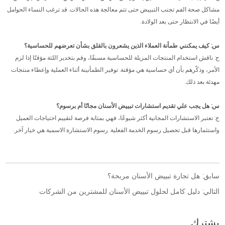
مشاكل صحة الفم تجنب التبييض حتى تتم معالجة هذه الحالات. قد ترغب النساء الحوامل
أيضًا في الانتظار حتى بعد الولادة.
س: كيف يمكنني طمأنة العملاء الذين يشعرون بالقلق بشأن تعرضهم للحساسية؟
ج: ناقش استخدام المنتجات المزيلة للحساسية مسبقًا، وقم بتخدير اللثة مؤقتًا إذا لزم
الأمر، وذكّرهم بأن أي حساسية هي مؤقتة. توفير الطمأنينة أثناء العملية وإعطاء منتجات
مهدئة بعد ذلك.
س: هل يجب علي تقديم استشارات تبييض الأسنان مجانًا أم برسوم؟
ج: تعتبر الاستشارات المجانية أكثر شيوعًا، فهي بمثابة فرصة لتقييم احتياجات العميل
واستثمارها قبل تحصيل رسوم الخدمة الفعلية. رسوم الاستشارة الاسمية هي خيار آخر.
سابق:
هل تجارة تبييض الأسنان مربحة؟
التالي:
دليل كامل لحلول تبييض الأسنان للمشترين من الشركات
يشترك