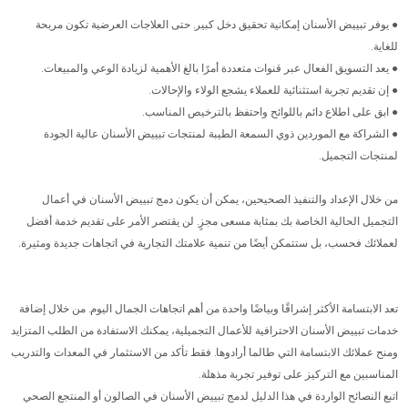
● يوفر تبييض الأسنان إمكانية تحقيق دخل كبير. حتى العلاجات العرضية تكون مربحة
للغاية.
● يعد التسويق الفعال عبر قنوات متعددة أمرًا بالغ الأهمية لزيادة الوعي والمبيعات.
● إن تقديم تجربة استثنائية للعملاء يشجع الولاء والإحالات.
● ابق على اطلاع دائم باللوائح واحتفظ بالترخيص المناسب.
● الشراكة مع الموردين ذوي السمعة الطيبة لمنتجات تبييض الأسنان عالية الجودة
لمنتجات التجميل.
من خلال الإعداد والتنفيذ الصحيحين، يمكن أن يكون دمج تبييض الأسنان في أعمال
التجميل الحالية الخاصة بك بمثابة مسعى مجزٍ. لن يقتصر الأمر على تقديم خدمة أفضل
لعملائك فحسب، بل ستتمكن أيضًا من تنمية علامتك التجارية في اتجاهات جديدة ومثيرة.
تعد الابتسامة الأكثر إشراقًا وبياضًا واحدة من أهم اتجاهات الجمال اليوم. من خلال إضافة
خدمات تبييض الأسنان الاحترافية للأعمال التجميلية، يمكنك الاستفادة من الطلب المتزايد
ومنح عملائك الابتسامة التي طالما أرادوها. فقط تأكد من الاستثمار في المعدات والتدريب
المناسبين مع التركيز على توفير تجربة مذهلة.
اتبع النصائح الواردة في هذا الدليل لدمج تبييض الأسنان في الصالون أو المنتجع الصحي