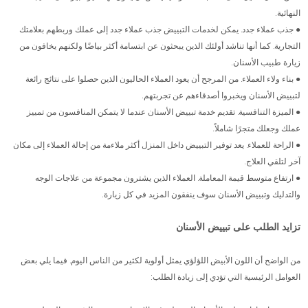
النهائية.
● جذب عملاء جدد. يمكن لخدمات التبييض جذب عملاء جدد إلى عملك وربطهم بعلامتك
التجارية. كما أنها تناشد أولئك الذين يبحثون عن ابتسامة أكثر بياضًا ولكنهم يخافون من
زيارة طبيب الأسنان.
● بناء ولاء العملاء. من المرجح أن يعود العملاء الحاليون الذين حصلوا على نتائج رائعة
لتبييض الأسنان ويخبروا أصدقاءهم عن تجربتهم.
● الميزة التنافسية. تقديم خدمة تبييض الأسنان عندما لا يتمكن المنافسون من تمييز
عملك وجعلك متجرًا شاملاً.
● الراحة للعملاء. يعد توفير التبييض داخل المنزل أكثر ملاءمة من إحالة العملاء إلى مكان
آخر لتلقي العلاج.
● ارتفاع متوسط قيمة المعاملة. العملاء الذين يشترون مجموعة من علاجات الوجه
والتدليك وتبييض الأسنان سوف ينفقون المزيد في كل زيارة.
تزايد الطلب على تبييض الأسنان
من الواضح أن اللون الأبيض اللؤلؤي يمثل أولوية لكثير من الناس اليوم. فيما يلي بعض
العوامل الرئيسية التي تؤدي إلى زيادة الطلب: