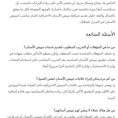
الخاص بك بنجاح وبشكل مربح. لن يقتصر الأمر على زيادة الإيرادات فحسب، بل
ستكتسب أيضًا ميزة تنافسية تعزز مكانتك باعتبارك الوجهة المفضلة لكل ما يتعلق
بالجمال والثقة. حاول تقديم شرائط تبييض الأسنان الاحترافية كخيار مناسب لتبييض
الأسنان في المنزل لعملائك.
الأسئلة الشائعة
س: ما هي المؤهلات أو التدريب المطلوب لتقديم خدمات تبييض الأسنان؟
ج: تختلف المؤهلات المحددة حسب المنطقة، ولكن معظم الأماكن تتطلب شهادة في
تقنيات تطبيق تبييض الأسنان المناسبة. يعد التدريب المناسب على استخدام المعدات
وإجراء الاستشارات وإدارة الآثار الجانبية أمرًا ضروريًا أيضًا.
س: كم مرة يمكن إجراء علاجات تبييض الأسنان لنفس العميل؟
ج: يوصى عمومًا بالمباعدة بين علاجات التبييض الاحترافية داخل العيادة لمدة أسبوعين
على الأقل. يؤدي التطبيق الأكثر تكرارًا إلى زيادة مخاطر الحساسية دون فائدة إضافية
كبيرة.
س: هل هناك عملاء لا ينبغي لهم تبييض أسنانهم؟
ج: نعم، يجب على العملاء الذين يعانون من أمراض اللثة أو تسوس الأسنان أو غيرها من