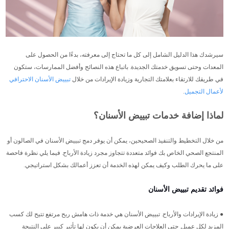
سيرشدك هذا الدليل الشامل إلى كل ما تحتاج إلى معرفته، بدءًا من الحصول على
المعدات وحتى تسويق خدمتك الجديدة. باتباع هذه النصائح وأفضل الممارسات، ستكون
في طريقك للارتقاء بعلامتك التجارية وزيادة الإيرادات من خلال
تبييض الأسنان الاحترافي
لأعمال التجميل
.
لماذا إضافة خدمات تبييض الأسنان؟
من خلال التخطيط والتنفيذ الصحيحين، يمكن أن يوفر دمج تبييض الأسنان في الصالون أو
المنتجع الصحي الخاص بك فوائد متعددة تتجاوز مجرد زيادة الأرباح. فيما يلي نظرة فاحصة
على ما يحرك الطلب وكيف يمكن لهذه الخدمة أن تعزز أعمالك بشكل استراتيجي.
فوائد تقديم تبييض الأسنان
● زيادة الإيرادات والأرباح. تبييض الأسنان هي خدمة ذات هامش ربح مرتفع تتيح لك كسب
المزيد لكل عميل. حتى العلاجات العرضية يمكن أن يكون لها تأثير كبير على النتيجة