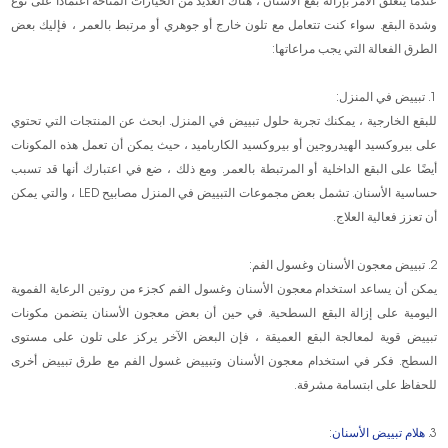
عندما يتعلق الأمر بإزالة بقع الأسنان ، هناك العديد من الخيارات المتاحة اعتمادًا على نوع
وشدة البقع. سواء كنت تتعامل مع تلون خارج أو جوهري أو مرتبط بالعمر ، فإليك بعض
الطرق الفعالة التي يجب مراعاتها:
1. تبييض في المنزل:
للبقع الخارجية ، يمكنك تجربة حلول تبييض في المنزل. ابحث عن المنتجات التي تحتوي
على بيروكسيد الهيدروجين أو بيروكسيد الكارباميد ، حيث يمكن أن تعمل هذه المكونات
أيضًا على البقع الداخلية أو المرتبطة بالعمر. ومع ذلك ، ضع في اعتبارك أنها قد تسبب
حساسية الأسنان. تشمل بعض مجموعات التبييض في المنزل مصابيح LED ، والتي يمكن
أن تعزز فعالية العلاج.
2. تبييض معجون الأسنان وغسول الفم:
يمكن أن يساعد استخدام معجون الأسنان وغسول الفم كجزء من روتين الرعاية الفموية
اليومية على إزالة البقع السطحية. في حين أن بعض معجون الأسنان يتضمن مكونات
تبييض قوية لمعالجة البقع العميقة ، فإن البعض الآخر يركز على تلون على مستوى
السطح. فكر في استخدام معجون الأسنان وتبييض غسول الفم مع طرق تبييض أخرى
للحفاظ على ابتسامة مشرقة.
3.
هلام تبييض الأسنان
: