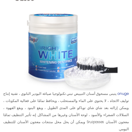
onuge
يتبنى مسحوق أسنان التبييض تبني تكنولوجيا صياغة البودير النانوي ، تقنية إنتاج
توليف الاتجاه ، لا يحتوي على الماء والمستحلب ، ويحافظ تمامًا على فعالية المكونات ،
ويمكن إزالته بعد شاي شاي توباكو على المدى الطويل ، وبقع البنود ، وبقع القهوة ،
السلالات الصفراء والأسود ، لوحة الأسنان وغيرها من المشاكل. إنه تأثير التنظيف تمامًا
معجون الأسنان Sruipasses ويمكن أن يحل محل منتجات معجون الأسنان للتنظيف
اليومي.