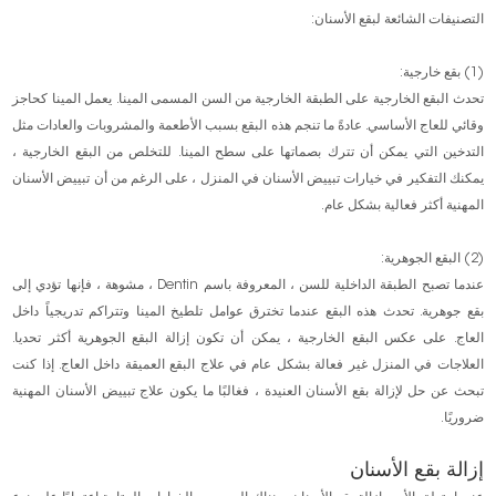
التصنيفات الشائعة لبقع الأسنان:
(1) بقع خارجية:
تحدث البقع الخارجية على الطبقة الخارجية من السن المسمى المينا. يعمل المينا كحاجز
وقائي للعاج الأساسي. عادةً ما تنجم هذه البقع بسبب الأطعمة والمشروبات والعادات مثل
التدخين التي يمكن أن تترك بصماتها على سطح المينا. للتخلص من البقع الخارجية ،
يمكنك التفكير في خيارات تبييض الأسنان في المنزل ، على الرغم من أن تبييض الأسنان
المهنية أكثر فعالية بشكل عام.
(2) البقع الجوهرية:
عندما تصبح الطبقة الداخلية للسن ، المعروفة باسم Dentin ، مشوهة ، فإنها تؤدي إلى
بقع جوهرية. تحدث هذه البقع عندما تخترق عوامل تلطيخ المينا وتتراكم تدريجياً داخل
العاج. على عكس البقع الخارجية ، يمكن أن تكون إزالة البقع الجوهرية أكثر تحديا.
العلاجات في المنزل غير فعالة بشكل عام في علاج البقع العميقة داخل العاج. إذا كنت
تبحث عن حل لإزالة بقع الأسنان العنيدة ، فغالبًا ما يكون علاج تبييض الأسنان المهنية
ضروريًا.
إزالة بقع الأسنان