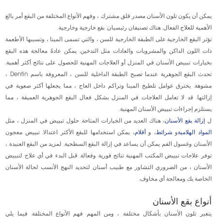
يمكن أن يكون تلون الأسنان مصدر قلق مشترك ، وفهم الأنواع المختلفة من البقع أمر بالغ
الأهمية للعلاج الفعال. هناك تصنيفان رئيسيان: بقع خارجية وخارجية.
تؤثر البقع الخارجية على الطبقة الخارجية للسن ، والتي تسمى المينا ، وتسببها الأطعمة
ذات اللون الداكن والمشروبات والعادات مثل التدخين. يمكن عادةً معالجة هذه البقع
بخيارات تبييض الأسنان في المنزل أو العلاجات المهنية للحصول على نتائج أكثر أهمية.
تحدث البقع الجوهرية عندما تصبح الطبقة الداخلية للسن ، المعروفة باسم Dentin ،
مشوهة. يخترق عوامل تلطيخ المينا وتراكم داخل العاج ، مما يجعلها أكثر صعوبة في
إزالتها. قد لا تعامل العلاجات في المنزل بشكل فعال البقع الجوهرية العميقة ، مما
يستلزم إجراءات تبييض الأسنان المهنية.
ل
إزالة بقع الأسنان
، هناك العديد من الخيارات المتاحة. حلول تبييض في المنزل ، مثل
المواد الهلامية
و
شرائط
، و
أقلام
، يمكن استخدامها للبقع الأكثر اعتدالا. تبييض معجون
الأسنان وغسول الفم يمكن أن يساعد في إزالة البقع السطحية. لمزيد من البقع العنيدة ،
توفر علاجات تبييض المكتب المهنية نتائج فورية وفعالة. قبل البدء في أي علاج لتبييض
الأسنان ، من الضروري التشاور مع طبيب أسنان لتحديد النهج الأنسب لحالة الأسنان
الخاصة بك ومعالجة أي مخاوف.
أنواع بقع الأسنان
يتغير تلون الأسنان بأشكال مختلفة ، ومن المهم فهم الأنواع المختلفة. فيما يلي