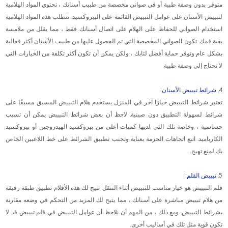
متوفر بدون وصفة طبية أو في صواني مخصصة من طبيب أسنانك ، تحتوي المواد الهلامية
لتبييض الأسنان على عوامل التبييض القائمة على البيروكسيد. تتطلب هذه المواد الهلامية
استخدام الصواني للحفاظ على الهلام على اتصال أسنانك فقط ، مما يقلل من ملامسة
بقية فمك. تكون الصواني المخصصة التي تم الحصول عليها من طبيب الأسنان أكثر فعالية
بشكل عام وتوفر حماية أفضل لثابك ، ولكن يمكن أن تكون أكثر تكلفة من الخيارات التي
لا تحتاج إلى وصفة طبية.
4.
شرائط تبييض الأسنان
:
تعتبر شرائط التبييض خيارًا آخر في المنزل يستخدم هلام التبييض المسبق مسبقًا على
شرائط لسهولة التطبيق دون صينية. لاحظ أن بعض شرائط التبييض يمكن أن تسبب
حساسية ، وخاصة تلك التي لديها كميات أعلى من بيروكسيد الهيدروجين أو بيروكسيد
الكارباميد. اتبع اتجاهات الحزمة بعناية وتجنب تطبيق الشرائط على خط اللاعبين الخاص
بك لمنع تهيج.
5.
تبييض القلم
:
قلم التبييض هو خيار مناسب للتبييض أثناء التنقل. تتيح لك هذه الأقلام تطبيق طبقة رقيقة
من هلام تبييض مباشرة على أسنانك ، مما يتيح لك المزيد من التحكم في وضعه مقارنة
بشرائط التبييض. ومع ذلك ، من المهم أن نلاحظ أن عوامل التبييض في قلم تبييض قد لا
تكون قوية مثل تلك في أساليب أخرى.