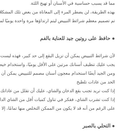
مما قد يسبب حساسية في الأسنان أو تهيج اللثة.
بهذه الطريقة، لن يضطر المرء إلى المعاناة من بعض تلك المشكلا
تم تصميم معظم شرائط التبييض ليتم ارتداؤها مرة واحدة يوميًا لم
● حافظ على روتين جيد للعناية بالفم
لأن شرائط التبييض يمكن أن تزيل البقع إلى حد كبير، فهذه ليست ح
يجب عليك تنظيف أسنانك مرتين على الأقل يوميًا، واستخدام خيط 
ومن الجيد أيضًا استخدام معجون أسنان مصمم للتبييض. يمكن أن 
الحد من عادات تلطيخ
إذا كنت تريد تجنب بقع الدخان والشاي، عليك أن تقلل من عاداتك ا
إذا كنت تشرب الشاي، ففكر في تناول كميات أقل من الشاي الداك
على الرغم من أنه قد لا يكون من الممكن التخلص منها تمامًا، إ
● التحلي بالصبر