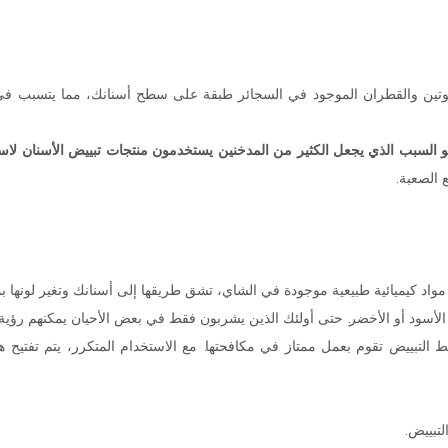
نيكوتين والقطران الموجود في السجائر طبقة على سطح أسنانك، مما يتسبب في ظ
و السبب الذي يجعل الكثير من المدخنين يستخدمون منتجات تبييض الأسنان لاستعا
ع الصعبة.
اد كيميائية طبيعية موجودة في الشاي، تشق طريقها إلى أسنانك وتغير لونها ب
 الأسود أو الأخضر. حتى أولئك الذين يشربون فقط في بعض الأحيان يمكنهم رؤية 
لتبييض تقوم بعمل ممتاز في مكافحتها. مع الاستخدام المتكرر، يتم تفتيح هذه
لتبييض.