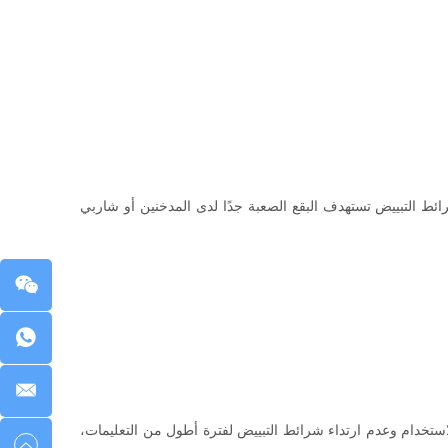
ئط التبييض تستهدف البقع الصعبة جدًا لدى المدخنين أو شاربي
لاستخدام وعدم ارتداء شرائط التبييض لفترة أطول من التعليمات،