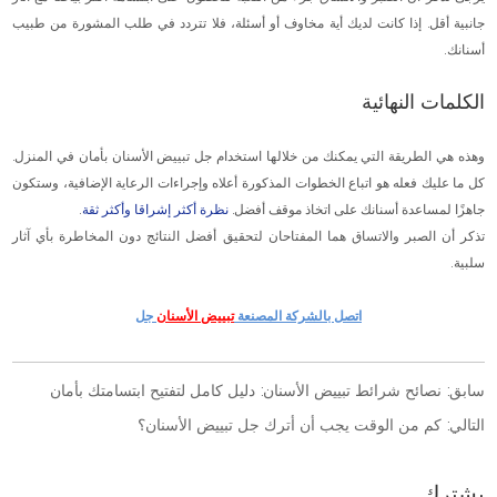
جانبية أقل. إذا كانت لديك أية مخاوف أو أسئلة، فلا تتردد في طلب المشورة من طبيب
أسنانك.
الكلمات النهائية
وهذه هي الطريقة التي يمكنك من خلالها استخدام جل تبييض الأسنان بأمان في المنزل.
كل ما عليك فعله هو اتباع الخطوات المذكورة أعلاه وإجراءات الرعاية الإضافية، وستكون
جاهزًا لمساعدة أسنانك على اتخاذ موقف أفضل.
نظرة أكثر إشراقا وأكثر ثقة
.
تذكر أن الصبر والاتساق هما المفتاحان لتحقيق أفضل النتائج دون المخاطرة بأي آثار
سلبية.
اتصل بالشركة المصنعة
تبييض الأسنان
جل
سابق:
نصائح شرائط تبييض الأسنان: دليل كامل لتفتيح ابتسامتك بأمان
التالي:
كم من الوقت يجب أن أترك جل تبييض الأسنان؟
يشترك