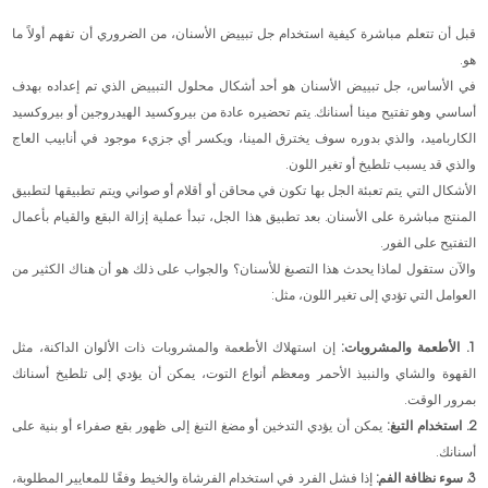
قبل أن تتعلم مباشرة كيفية استخدام جل تبييض الأسنان، من الضروري أن تفهم أولاً ما
هو.
في الأساس، جل تبييض الأسنان هو أحد أشكال محلول التبييض الذي تم إعداده بهدف
أساسي وهو تفتيح مينا أسنانك. يتم تحضيره عادة من بيروكسيد الهيدروجين أو بيروكسيد
الكارباميد، والذي بدوره سوف يخترق المينا، ويكسر أي جزيء موجود في أنابيب العاج
والذي قد يسبب تلطيخ أو تغير اللون.
الأشكال التي يتم تعبئة الجل بها تكون في محاقن أو أقلام أو صواني ويتم تطبيقها لتطبيق
المنتج مباشرة على الأسنان. بعد تطبيق هذا الجل، تبدأ عملية إزالة البقع والقيام بأعمال
التفتيح على الفور.
والآن ستقول لماذا يحدث هذا التصبغ للأسنان؟ والجواب على ذلك هو أن هناك الكثير من
العوامل التي تؤدي إلى تغير اللون، مثل:
1. الأطعمة والمشروبات:
إن استهلاك الأطعمة والمشروبات ذات الألوان الداكنة، مثل
القهوة والشاي والنبيذ الأحمر ومعظم أنواع التوت، يمكن أن يؤدي إلى تلطيخ أسنانك
بمرور الوقت.
2. استخدام التبغ:
يمكن أن يؤدي التدخين أو مضغ التبغ إلى ظهور بقع صفراء أو بنية على
أسنانك.
3. سوء نظافة الفم:
إذا فشل الفرد في استخدام الفرشاة والخيط وفقًا للمعايير المطلوبة،