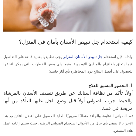
كيفية استخدام جل تبييض الأسنان بأمان في المنزل؟
ولذلك فإن استخدام
جل تبييض الأسنان المنزلي
يجب تطبيقها بعناية فائقة على التفاصيل
فيما يتعلق بالالتزام بالمبادئ التوجيهية. وفيما يلي بعض الخطوات التي يمكن اتباعها
للحصول على أفضل النتائج دون المخاطرة بأي آثار جانبية:
1. التحضير المسبق للعلاج:
أولاً، تأكد من نظافة أسنانك عن طريق تنظيف الأسنان بالفرشاة
والخيط. جرب الصواني أولاً قبل وضع الجل عليها للتأكد من أنها
مريحة في فمك.
تعد الصواني النظيفة والجافة متطلبًا ضروريًا للغاية للحصول على أفضل النتائج مع هذا
الإجراء. لا ينبغي بأي حال من الأحوال استخدام الصواني الرطبة، حيث سيتم إعاقة عمل
هلام التبييض.