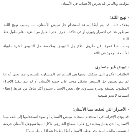
مؤقت، وبالتالي قد تعرض الأعصاب في الأسنان.
· تهيج اللثة:
بخلاف ذلك، قد يتم أيضًا إساءة استخدام جل تبييض الأسنان، مما يسبب تهيج اللثة.
سيظهر هذا في احمرار وتورم، أو في حالات أخرى، حتى القليل من النزيف على طول خط
اللثة.
يحدث هذا عمومًا عن طريق ابتلاع جل التبييض وملامسة جل التبييض لفترة طويلة
للأنسجة الرخوة في اللثة.
· تبييض غير متساوي:
العلامات الأخرى التي يمكنك رؤيتها هي النتائج غير المتساوية للتبييض، مما يعني أنه إذا
لم يتم تطبيق جل التبييض بشكل موحد على جميع الأسنان أو لم يتم تنفيذ الإجراء
المطلوب تطبيقه بوتيرة متساوية، فإن بعض الأسنان ستبدو أكثر بياضًا من غيرها. إعطاء
ابتسامة لا تبدو طبيعية.
· الأضرار التي لحقت مينا الأسنان:
قد يؤدي الإفراط في استخدام منتجات تبييض الأسنان أو سوء استخدامها إلى تلف مينا
الأسنان، الذي يعمل بمثابة درع على السطح الخارجي. تآكل المينا سيجعل الأسنان عرضة
للتسوس والحساسية وقد يعطي الأسنان أيضًا مظهرًا شفافًا أو طباشيريًا.