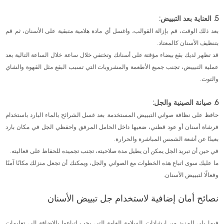
5. العناية بعد التبييض:
بعد ذلك الوقت، قم بإزالة القوالب، واغسل أي مادة هلامية متبقية على الأسنان، ثم قم
بتنظيف الأسنان كالمعتاد.
قد تظهر لديك بقع بيضاء مؤقتة على أسنانك وتختفي خلال ساعة. خلال الساعة التالية بعد
عملية التبييض، تجنب جميع الأطعمة والمشروبات التي تسبب البقع مثل القهوة والشاي
والتوت.
6. صيانة الصينية والجل:
حافظ على نظافة صواني التبييض المستخدمة. بعد غسل الشرائح بالماء البارد باستخدام
فرشاة أسنان أو عود قطني، ضعيها داخل الحامل المرفق واحفظي الجل في مكان بارد
بعيدًا عن أشعة الشمس المباشرة والحرارة.
في حين أن تبريد الجل يمكن أن يطيل مدة صلاحيته، تجنب تجميده للحفاظ على فعاليته.
ما عليك سوى اتباع هذه الخطوات مع الصواني والجل، ويمكنك أن تجعل منزلك مكانًا آمنًا
وفعالًا لتبييض الأسنان.
نصائح أمان إضافية لاستخدام جل تبييض الأسنان
فيما يلي المزيد من إرشادات السلامة العامة التي يجب اتباعها بالإضافة إلى تعليمات