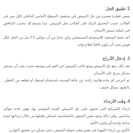
2. تطبيق الجل:
ضعي قطرة صغيرة من جل التبييض في منتصف السطح الأمامي الداخلي لكل سن في
القالب. تجنب التحميل الزائد على القالب بجل التبييض، مما يسمح لك بتجنب التناقض
في عملية تبييض الأسنان.
أعد تعبئة المحقنة للاستخدام المستقبلي وكن حذرًا من أن حوالي 0.5 مل من الجل لكل
قوس يجب أن يكون كافيًا لعلاج واحد.
3. إدخال الأدراج:
بعد ذلك، ضع جل التبييض وضع قالب التبييض في الفم في موضعه بحيث يجب أن يستقر
بشكل مريح على الأسنان.
ثم أخرجي أي مادة هلامية زائدة عن حافة الصينية باستخدام إصبعك أو قطعة من القطن،
بالطبع، بشكل خفيف.
4. وقت الارتداء:
ارتداء الشرائح التي تحتوي على جل التبييض للمدة الموصى بها، وهي عادة حوالي
ساعتين. وفي حالة وجود بعض الشعور بالحساسية، فيمكن تقليلها من خلال ارتدائها لمدة
ساعة واحدة أو بتناوب الأيام.
تأكدي من ارتداء كليهما في نفس وقت عملية التبييض، حتى تتمكن من تحقيق التوازن.