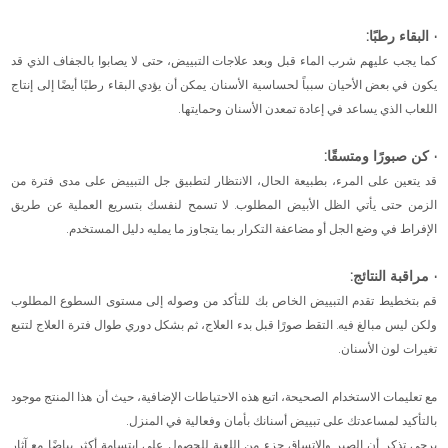
· البقاء رطبًا:
كما يجب عليهم شرب الماء قبل وبعد علاجات التبييض، حتى لا يصابوا بالجفاف الذي قد
يكون في بعض الأحيان سبباً لحساسية الأسنان. يمكن أن يؤدي البقاء رطبًا أيضًا إلى إنتاج
اللعاب الذي يساعد في إعادة تمعدن الأسنان وحمايتها.
· كن صبورًا ومتسقًا:
قد يتعين على المرء، بطبيعة الحال، الانتظار لتطبيق جل التبييض على مدى فترة من
الزمن حتى يأتي الظل الأبيض المطلوب. لا تسمح لنفسك بتسريع العملية عن طريق
الإفراط في وضع الجل أو مضاعفة التكرار بما يتجاوز ما يمليه دليل المستخدم.
· مراقبة النتائج:
قم بتخطيط تقدم التبييض الخاص بك للتأكد من وصوله إلى مستوى السطوع المطلوب
ولكن ليس مبالغ فيه. التقط صورًا قبل بدء العلاج، ثم بشكل دوري طوال فترة العلاج لتتبع
تغيرات لون الأسنان.
مع تعليمات الاستخدام الصحيحة، اتبع هذه الاحتياطات الإضافية، حيث أن هذا المنتج موجود
بالتأكيد لمساعدتك على تبييض أسنانك بأمان وفعالية في المنزل.
يرجى تذكر أن الصبر والاتساق جزء من اللعبة للحصول على ابتسامة أكثر بياضًا مع آثار