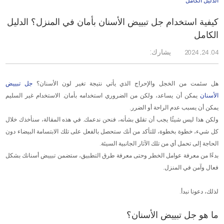
الدليل الكامل
كيفية استخدام جل تبييض الأسنان بأمان في المنزل؟ الدليل
الكامل
يشارك:
04. 24, 2024
هل سئمت من الخجل والإحراج الذي يأتي نتيجة تغير لون الأسنان؟
جل تبييض
الأسنان
يمكن أن يساعد، ولكن من الضروري استخدامه بأمان. الاستخدام غير السليم
يمكن أن يسبب عدم الراحة أو الضرر.
ولكن هذا ليس شيئًا يجب أن تقلق بشأنه، فنحن ندعمك. في هذه المقالة، سنأخذك خلال
كل شيء، خطوة بخطوة، للتأكد من أنك ستحصل بالفعل على تلك الابتسامة البيضاء دون
الحاجة إلى تحمل أي من تلك الآثار الجانبية السيئة.
بدءًا من معرفة عوامل الخطر وحتى معرفة طرق التطبيق، ستضمن تبييض أسنانك بشكل
فعال وآمن في المنزل.
لذلك، دعونا نبدأ.
ما هو جل تبييض الأسنان؟