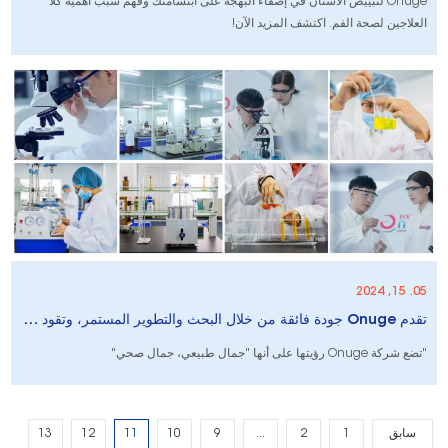
Onuge لتبييض الأسنان في إضفاء البهجة على ابتسامتك وفهم سبب أهمية كلا
العلاجين لصحة الفم. اكتشف المزيد الآن!
05. 15, 2024
تقدم Onuge جودة فائقة من خلال البحث والتطوير المستمر، وتقود اتجاهًا جديدًا لـ "الجمال الطبيعي، الجمال الصحي"
"تضع شركة Onuge رؤيتها على أنها "جمال طبيعي، جمال صحي"
سابق
1
2
...
9
10
11
12
13