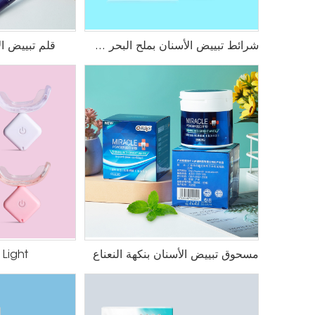
شرائط تبييض الأسنان بملح البحر الميت
قلم تبييض ال
مسحوق تبييض الأسنان بنكهة النعناع
 Light