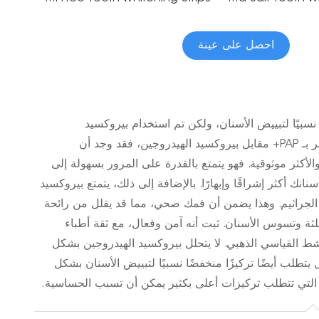
احصل على عينة
ابل PAP+ يعد PAP+ مكونًا جديدًا نسبيًا لتبييض الأسنان، ولكن تم استخدام بيروكسيد
الهيدروجين لفترة طويلة بشكل لا يصدق. عندما يتعلق الأمر بـ PAP+ مقابل بيروكسيد الهيدروجين، فقد وجد أن
والأكثر موثوقية. فهو يتمتع بالقدرة على المرور بسهولة إلى
نك أكثر إشراقًا وإبهارًا. بالإضافة إلى ذلك، يتمتع بيروكسيد
 الجراثيم. وهذا يضمن أن فمك صحي، مما قد يقلل من رائحة
ثة وتسوس الأسنان. ثبت أنه آمن وفعال، مع ثقة أطباء
شط القياسي الذهبي. لا يتحلل بيروكسيد الهيدروجين بشكل
طلب أيضًا تركيزًا منخفضًا نسبيًا لتبييض الأسنان بشكل
تي تتطلب تركيزات أعلى بكثير يمكن أن تسبب الحساسية.