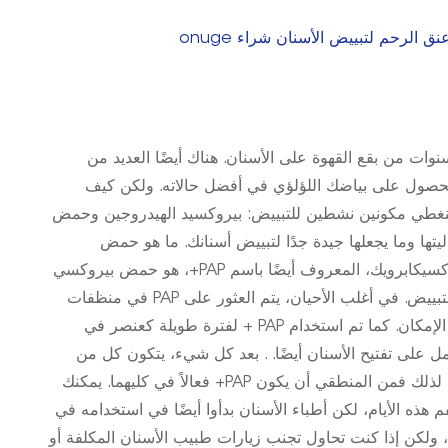
الرحم لتبييض الأسنان شراء onuge
وات من بقع القهوة على الأسنان. هناك أيضًا العديد من
الحصول على بياضك اللؤلؤي في أفضل حالاته. ولكن كيف
 سنغطي مكونين نشطين للتبييض: بيروكسيد الهيدروجين وحمض
سنغطي سلامتها وفعاليتها وما يجعلها جيدة جدًا لتبييض أسنانك. ما هو حمض
الفثاليميدوبروكسيكابرويك (PAP+)؟ حمض الفثاليميدوبروكسيكابرويك، المعروف أيضًا باسم PAP+، هو حمض بيروكسي
عضوي اصطناعي تم استخدامه بشكل أساسي كمنشط للتبييض. في أغلب الأحيان، يتم العثور على PAP في منظفات
الغسيل للمساعدة في جعل ملابسك بيضاء ومشرقة قدر الإمكان. كما تم استخدام PAP + لفترة طويلة كعنصر في
مل على تفتيح الأسنان أيضًا. . بعد كل شيء، يتكون كل من
الشعر والأسنان من نفس المركبات العضوية والبروتينات، لذلك فمن المنطقي أن يكون PAP+ فعالاً في كليهما. يمكنك
ت الفم هذه الأيام، لكن أطباء الأسنان بدأوا أيضًا في استخدامه في
 ولكن إذا كنت تحاول تجنب زيارات طبيب الأسنان المكلفة أو