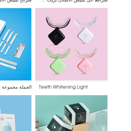
شرائط جل تبييض الأسنان بزيت جوز الهند
Teeth Whitening Light