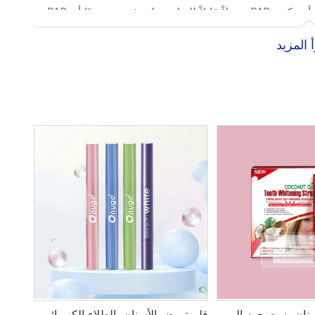
إذا كنت تبحث عن شيء يحافظ على تألق أسنانك، فيمكن أن يكون PAP+ بديلاً قابلاً للتطبيق. لقد ثبت سريريًا أن PAP
جيد مثل بيروكسيد الهيدروجين مثل مبيض الأسنان. HiSmile هي واحدة من تلك الشركات التي تقدم PAP+ كعنصر
 المزيد
باره إضافة جديدة لمنتجات تبييض الأسنان، فإن فوائده
ليست مفهومة بالكامل. هناك أسئلة حول ما إذا كانت مادة PAP+ الكيميائية آمنة لأسنانك أم لا. لا يُعرف سوى القليل
عن تبييض الأسنان PAP+، ولكن هناك من يعتقد أنه ليس مبيض أسنان فعال. تزعم دراسة أجريت عام 2019 في مجلة
ان البريطانية أن تبييض الأسنان بتقنية PAP+ تسبب في تلف الأسنان أثناء عملية التبييض، بما في ذلك الحفر