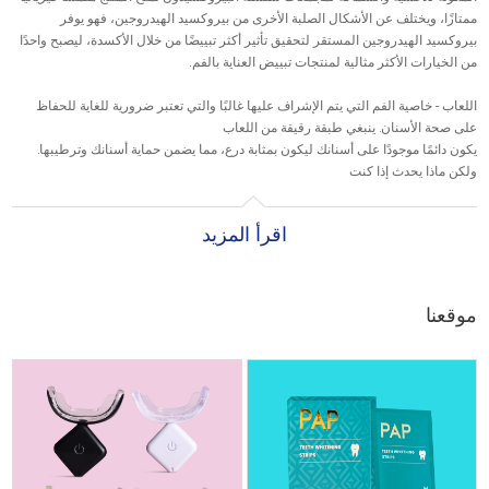
ممتازًا، ويختلف عن الأشكال الصلبة الأخرى من بيروكسيد الهيدروجين، فهو يوفر
بيروكسيد الهيدروجين المستقر لتحقيق تأثير أكثر تبييضًا من خلال الأكسدة، ليصبح واحدًا
من الخيارات الأكثر مثالية لمنتجات تبييض العناية بالفم.
اللعاب - خاصية الفم التي يتم الإشراف عليها غالبًا والتي تعتبر ضرورية للغاية للحفاظ
على صحة الأسنان. ينبغي طبقة رقيقة من اللعاب
يكون دائمًا موجودًا على أسنانك ليكون بمثابة درع، مما يضمن حماية أسنانك وترطيبها.
ولكن ماذا يحدث إذا كنت
جردت من لعابك؟ تصاب أسنانك بالجفاف وتنكشف أعصابك، مما يسبب الحساسية.
إذًا، ما هو مكون PVP هذا؟ البولي فينيل بيراليدون، المعروف أيضًا باسم PVP، هو بوليمر
اقرأ المزيد
لاصق موجود في أسنان العلامات التجارية الرائدة
شرائط التبييض. يشتهر PVP بتواجده في أعواد الغراء والبطاريات والدهانات والأحبار،
حيث يمتص الماء (98% من اللعاب عبارة عن ماء!)
تعريض أعصاب الأسنان للضرر ويسبب لك الألم. غالبًا ما تلوم العلامات التجارية لشرائط
موقعنا
التبييض بيروكسيد الهيدروجين على الحساسية - ولكن إذا
يتم اتباع التوجيهات كما تقترح حزمة تبييض الأسنان، لا ينبغي أن يكون هذا هو الحال. PVP
هو عنصر غير ضروري
وقد طورت وصمة العار على تبييض الأسنان مما تسبب في حساسية الأسنان. قل لا لـ
PVP، واحفظ لعابك! .
تنتج Onuojie شرائط تبييض الأسنان الخالية من PVP لحماية صحة الفم أثناء تبييض
أسنانك