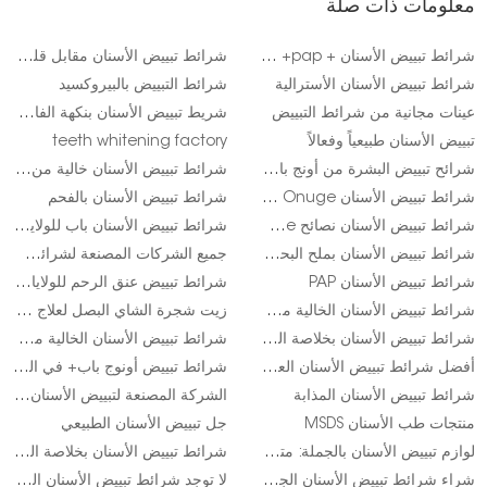
معلومات ذات صلة
شرائط تبييض الأسنان + pap+ في الولايات المتحدة الأمريكية
شرائط تبييض الأسنان مقابل قلم أونج
شرائط تبييض الأسنان الأسترالية
شرائط التبييض بالبيروكسيد
عينات مجانية من شرائط التبييض
شريط تبييض الأسنان بنكهة الفاكهة وشريط الأسنان
تبييض الأسنان طبيعياً وفعالاً
teeth whitening factory
شرائح تبييض البشرة من أونج باب+ للولايات المتحدة الأمريكية
شرائط تبييض الأسنان خالية من القسوة
شرائط تبييض الأسنان Onuge للولايات المتحدة الأمريكية
شرائط تبييض الأسنان بالفحم
شرائط تبييض الأسنان نصائح onuge
شرائط تبييض الأسنان باب للولايات المتحدة الأمريكية
شرائط تبييض الأسنان بملح البحر الميت
جميع الشركات المصنعة لشرائط تبييض الأسنان الطبيعية
شرائط تبييض الأسنان PAP
شرائط تبييض عنق الرحم للولايات المتحدة الأمريكية
شرائط تبييض الأسنان الخالية من SLS
زيت شجرة الشاي البصل لعلاج آلام الأسنان
شرائط تبييض الأسنان بخلاصة البابونج
شرائط تبييض الأسنان الخالية من الكحول
أفضل شرائط تبييض الأسنان العضوية
شرائط تبييض أونوج باب+ في المملكة المتحدة
شرائط تبييض الأسنان المذابة
الشركة المصنعة لتبييض الأسنان بعلامة خاصة في الولايات المتحدة الأمريكية
منتجات طب الأسنان MSDS
جل تبييض الأسنان الطبيعي
لوازم تبييض الأسنان بالجملة: متجرك الشامل
شرائط تبييض الأسنان بخلاصة الجينسنغ
شراء شرائط تبييض الأسنان الجافة
لا توجد شرائط تبييض الأسنان الملونة الاصطناعية