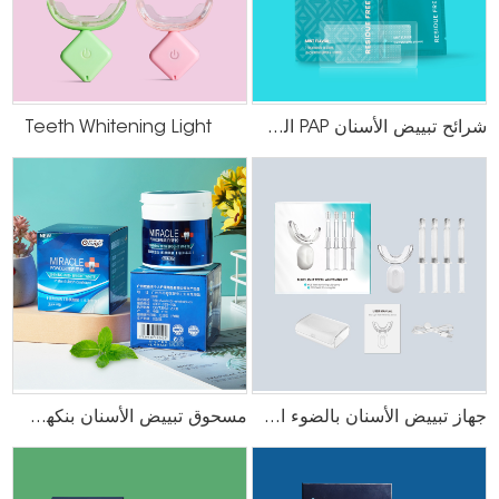
شرائح تبييض الأسنان PAP الخالية من البقايا
Teeth Whitening Light
جهاز تبييض الأسنان بالضوء الأزرق
مسحوق تبييض الأسنان بنكهة النعناع