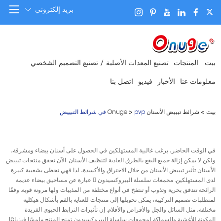
بريد إلكتروني
بيت
المنتجات
تصنيع المعدات الأصلية / تصنيع التصميم الشخصي
معلومات عنا
الأخبار
فيديو
اتصل بنا
بيت
>
شرائط تبييض الأسنان Onuge
pvp في شرائط التبييض
>
في الوقت الحاضر، يرغب غالبية المستهلكين في الحصول على أسنان بيضاء ومشرقة،
ولكن لا يمكن إزالة جميع البقع بالطرق العادية لتنظيف الأسنان. الآن تحقق منتجات تبييض
الأسنان تأثير تبييض الأسنان من خلال الاختراق والأكسدة، لذا فهي تحظى بشعبية كبيرة
لدى المستهلكين. مجمعات سلسلة البيروكسيدون  عبارة عن مساحيق بيضاء عديمة
الرائحة تتدفق بحرية وتذوب أو تنتفخ في أنواع مختلفة من المذيبات ولها مرونة قوية. وفقًا
لمتطلبات تصميم التركيبة، يمكن تحويلها إلى منتجات للعناية بالفم بأشكال هيكلية
مختلفة، مثل السائل والجل والأقراص والأفلام. إن تأثيرات الترابط الحيوي الفريدة
المكونة للأغشية والسماكة لمجمعات سلسلة البيروكسيدون تمنح المنتج ملمسًا فيزيائيًا